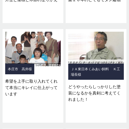
本庄市 高井様
ＪＡ東日本くみあい飼料 Ｋ工
場長様
希望を上手に取り入れてくれ
どうやったらしっかりした塗
て本当にキレイに仕上がって
装になるかを真剣に考えてく
います
れました！