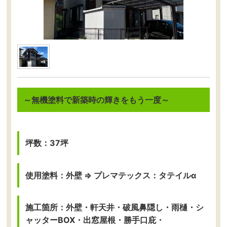
～無機塗料で新築時の輝きをもう一度～
坪数：37坪
使用塗料：外壁 ⇒ プレマテックス：タテイルα
施工箇所：外壁・軒天井・破風鼻隠し・雨樋・シ
ャッターBOX・出窓屋根・勝手口庇・