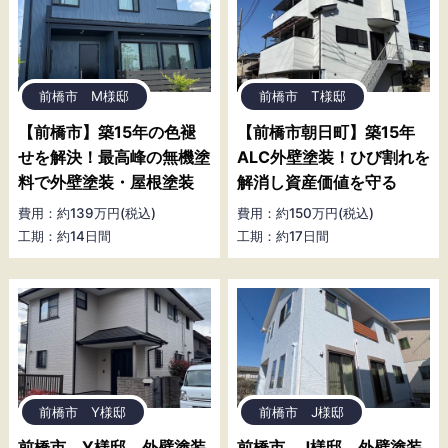
前橋市 M様邸
前橋市 T様邸
【前橋市】築15年の色褪
【前橋市朝日町】築15年
せを解決！最高峰の無機塗
ALC外壁塗装！ひび割れを
料で外壁塗装・屋根塗装
解消し資産価値を守る
費用：約139万円(税込)
費用：約150万円(税込)
工期：約14日間
工期：約17日間
前橋市 Y様邸
前橋市 J様邸
前橋市 Y様邸 外壁塗装
前橋市 J様邸 外壁塗装