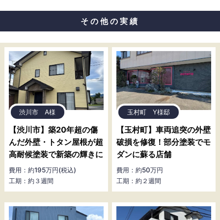
その他の実績
渋川市 A様
玉村町 Y様邸
【渋川市】築20年超の傷
【玉村町】車両追突の外壁
んだ外壁・トタン屋根が超
破損を修復！部分塗装でモ
高耐候塗装で新築の輝きに
ダンに蘇る店舗
費用：約195万円(税込)
費用：約50万円
工期：約３週間
工期：約２週間