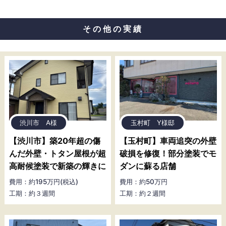
その他の実績
渋川市 A様
玉村町 Y様邸
【渋川市】築20年超の傷
【玉村町】車両追突の外壁
んだ外壁・トタン屋根が超
破損を修復！部分塗装でモ
高耐候塗装で新築の輝きに
ダンに蘇る店舗
費用：約195万円(税込)
費用：約50万円
工期：約３週間
工期：約２週間