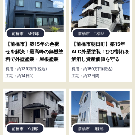
前橋市 M様邸
前橋市 T様邸
【前橋市】築15年の色褪
【前橋市朝日町】築15年
せを解決！最高峰の無機塗
ALC外壁塗装！ひび割れを
料で外壁塗装・屋根塗装
解消し資産価値を守る
費用：約139万円(税込)
費用：約150万円(税込)
工期：約14日間
工期：約17日間
前橋市 Y様邸
前橋市 J様邸