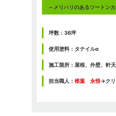
～メリハリのあるツートンカ
坪数：36坪
使用塗料：タテイルα
施工箇所：屋根、外壁、軒天
担当職人：
椎葉 永悟
→クリ