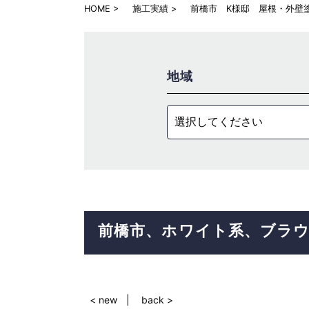
HOME
施工実績
前橋市 K様邸 屋根・外壁
地域
選択してください
前橋市
ホワイト系
ブラ
< new
back >