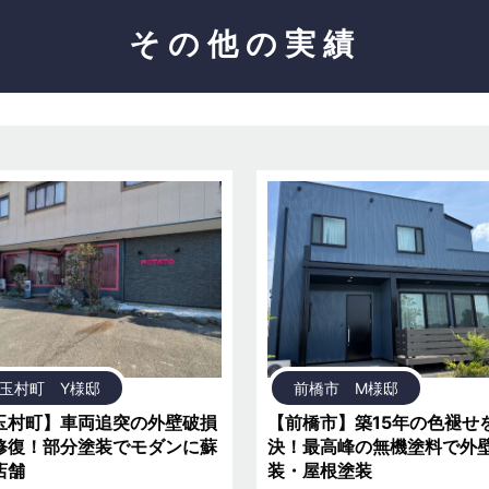
その他の実績
玉村町 Y様邸
前橋市 M様邸
玉村町】車両追突の外壁破損
【前橋市】築15年の色褪せ
修復！部分塗装でモダンに蘇
決！最高峰の無機塗料で外
店舗
装・屋根塗装