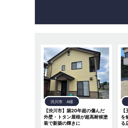
渋川市 A様
【渋川市】築20年超の傷んだ
【
外壁・トタン屋根が超高耐候塗
を
装で新築の輝きに
る