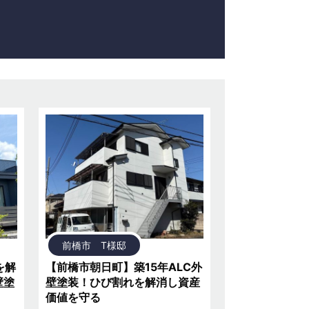
前橋市 T様邸
を解
【前橋市朝日町】築15年ALC外
壁塗
壁塗装！ひび割れを解消し資産
価値を守る