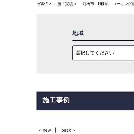
HOME
施工実績
前橋市 H様邸 コーキング
地域
選択してください
施工事例
< new
back >