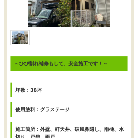
～ひび割れ補修もして、安全施工です！～
坪数：38坪
使用塗料：グラステージ
施工箇所：外壁、軒天井、破風鼻隠し、雨樋、水
切り、戸袋、雨戸