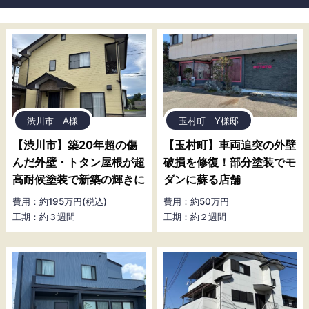
渋川市 A様
玉村町 Y様邸
【渋川市】築20年超の傷
【玉村町】車両追突の外壁
んだ外壁・トタン屋根が超
破損を修復！部分塗装でモ
高耐候塗装で新築の輝きに
ダンに蘇る店舗
費用：約195万円(税込)
費用：約50万円
工期：約３週間
工期：約２週間