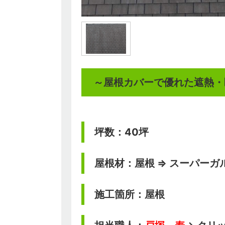
～屋根カバーで優れた遮熱・
坪数：40坪
屋根材：屋根 ⇒ スーパーガ
施工箇所：屋根