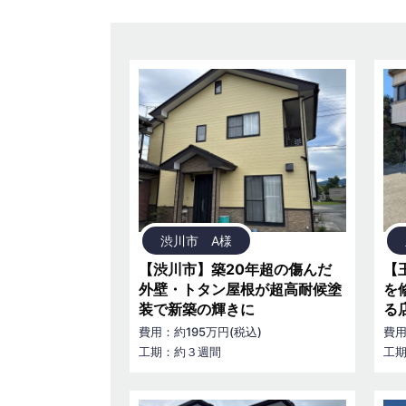
渋川市 A様
【渋川市】築20年超の傷んだ
【
外壁・トタン屋根が超高耐候塗
を
装で新築の輝きに
る
費用：約195万円(税込)
費用
工期：約３週間
工