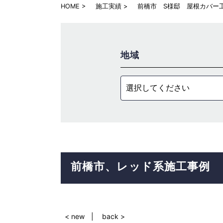
HOME
施工実績
前橋市 S様邸 屋根カバー
地域
選択してください
前橋市
レッド系
施工事例
< new
back >