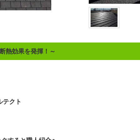
断熱効果を発揮！
～
ルテクト