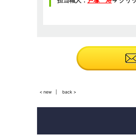
担当職人：
戸塚 寿
→ クリ
< new
back >