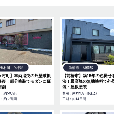
玉村町 Y様邸
前橋市 M様邸
玉村町】車両追突の外壁破損
【前橋市】築15年の色褪せ
修復！部分塗装でモダンに蘇
決！最高峰の無機塗料で外
店舗
装・屋根塗装
：約50万円
費用：約139万円(税込)
期：約２週間
工期：約14日間