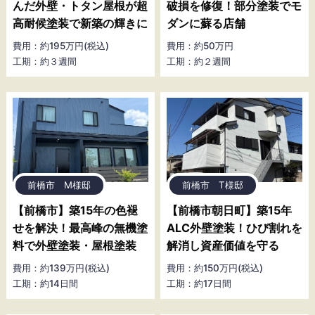
んだ外壁・トタン屋根が超
破損を修復！部分塗装でモ
高耐候塗装で新築の輝きに
ダンに蘇る店舗
費用：約195万円(税込)
費用：約50万円
工期：約３週間
工期：約２週間
前橋市 M様邸
前橋市 T様邸
【前橋市】築15年の色褪
【前橋市朝日町】築15年
せを解決！最高峰の無機塗
ALC外壁塗装！ひび割れを
料で外壁塗装・屋根塗装
解消し資産価値を守る
費用：約139万円(税込)
費用：約150万円(税込)
工期：約14日間
工期：約17日間