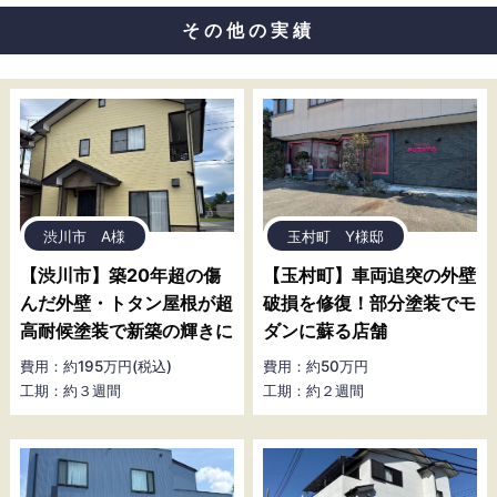
その他の実績
渋川市 A様
玉村町 Y様邸
【渋川市】築20年超の傷
【玉村町】車両追突の外壁
んだ外壁・トタン屋根が超
破損を修復！部分塗装でモ
高耐候塗装で新築の輝きに
ダンに蘇る店舗
費用：約195万円(税込)
費用：約50万円
工期：約３週間
工期：約２週間